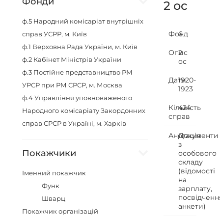
Фонди
2 ос
ф.5
Народний комісаріат внутрішніх
Фонд
6
справ УСРР, м. Київ
ф.1
Верховна Рада України, м. Київ
Опис
2
ф.2
Кабінет Міністрів України
ос
ф.3
Постійне представництво РМ
Дати
1920-
УРСР при РМ СРСР, м. Москва
1923
ф.4
Управління уповноваженого
Кількість
424
Народного комісаріату Закордонних
справ
справ СРСР в Україні, м. Харків
Анотація
Документи
з
Покажчики
особового
складу
(відомості
Іменний покажчик
на
Функ
зарплату,
посвідченн
Шварц
анкети)
Покажчик організацій