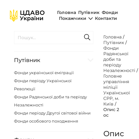
Головна
Путівник
Фонди
Покажчики
Контакти
Головна
/
Путівник
/
Фонди
Радянської
доби та
Путівник
періоду
Незалежності
Фонди української еміграції
Головне
Фонди періоду Української
управління
міліції
Революції
Української
Фонди Радянської доби та періоду
СРР, м.
Київ
/
Незалежності
Опис 2
Фонди періоду Другої світової війни
ос
Фонди особового походження
Опис