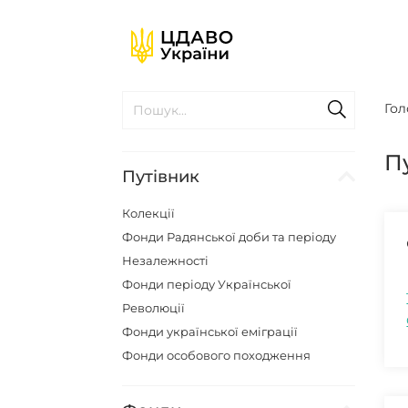
Гол
П
Путівник
Колекції
Фонди Радянської доби та періоду
Незалежності
Фонди періоду Української
Революції
Фонди української еміграції
Фонди особового походження