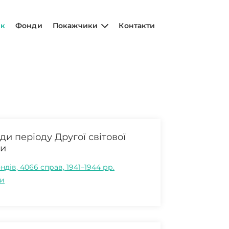
ик
Фонди
Покажчики
Контакти
и періоду Другої світової
ни
ндів, 4066 справ, 1941–1944 рр.
и