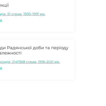
кції
дів, 51 справ, 1930–1991 рр.
и
ди Радянської доби та періоду
алежності
фондів, 2147368 справ, 1918–2021 рр.
и