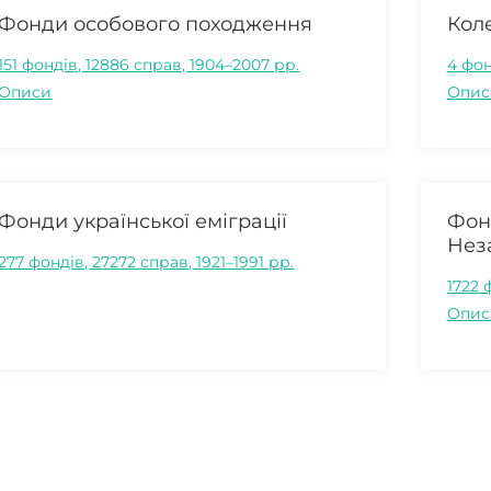
Фонди особового походження
Коле
151 фондів, 12886 справ, 1904–2007 рр.
4 фон
Описи
Опис
Фонди української еміграції
Фон
Нез
277 фондів, 27272 справ, 1921–1991 рр.
1722 
Опис