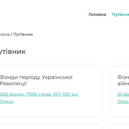
Головна
Путівн
овна
/
Путівник
утівник
Фонди періоду Української
Фонд
Революції
вій
1205 фондів, 71509 справ, 1917–1921 рр.
30 фо
Описи
Опис