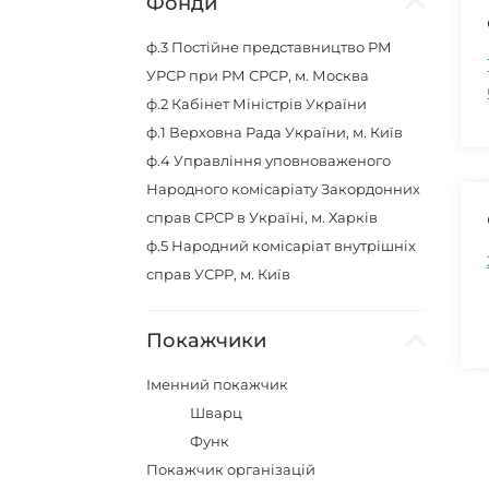
Фонди
ф.3
Постійне представництво РМ
УРСР при РМ СРСР, м. Москва
ф.2
Кабінет Міністрів України
ф.1
Верховна Рада України, м. Київ
ф.4
Управління уповноваженого
Народного комісаріату Закордонних
справ СРСР в Україні, м. Харків
ф.5
Народний комісаріат внутрішніх
справ УСРР, м. Київ
Покажчики
Іменний покажчик
Шварц
Функ
Покажчик організацій