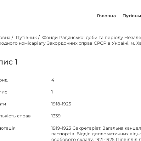
Головна
Путівн
овна
/
Путівник
/
Фонди Радянської доби та періоду Незал
одного комісаріату Закордонних справ СРСР в Україні, м. Х
пис 1
онд
4
пис
1
ати
1918-1925
лькість справ
1339
нотація
1919-1923 Секретаріат. Загальна канцел
паспортів. Відділ дипломатичних віднос
особового складу. 1921-1925 Підвідділ 