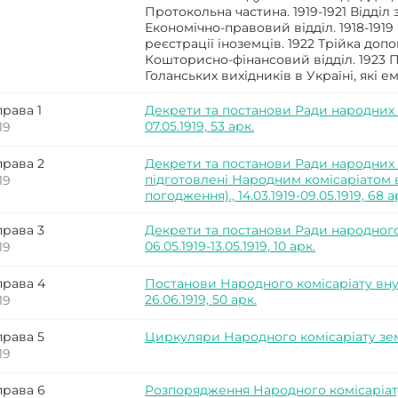
Протокольна частина. 1919-1921 Відділ з
Економічно-правовий відділ. 1918-1919
реєстрації іноземців. 1922 Трійка доп
Кошторисно-фінансовий відділ. 1923 
Голанських вихідників в Україні, які е
права 1
Декрети та постанови Ради народних ком
07.05.1919, 53 арк.
19
права 2
Декрети та постанови Ради народних 
підготовлені Народним комісаріатом в
19
погодження)., 14.03.1919-09.05.1919, 68 а
права 3
Декрети та постанови Ради народного 
06.05.1919-13.05.1919, 10 арк.
19
права 4
Постанови Народного комісаріату внутрі
26.06.1919, 50 арк.
19
права 5
Циркуляри Народного комісаріату землер
19
права 6
Розпорядження Народного комісаріату 