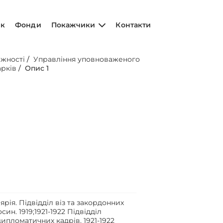
ик
Фонди
Покажчики
Контакти
ежності
/
Управління уповноваженого
арків
/
Опис 1
ярія. Підвідділ віз та закордонних
ин. 1919;1921-1922 Підвідділ
дипломатичних кадрів. 1921-1922