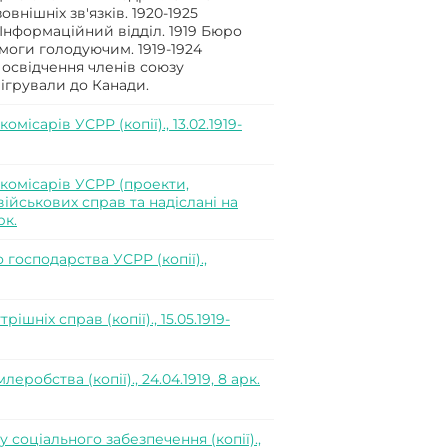
овнішніх зв'язків. 1920-1925
 Інформаційний відділ. 1919 Бюро
омоги голодуючим. 1919-1924
Посвідчення членів союзу
мігрували до Канади.
ісарів УСРР (копії)., 13.02.1919-
комісарів УСРР (проекти,
ійськових справ та надіслані на
рк.
господарства УСРР (копії).,
шніх справ (копії)., 15.05.1919-
обства (копії)., 24.04.1919, 8 арк.
соціального забезпечення (копії).,