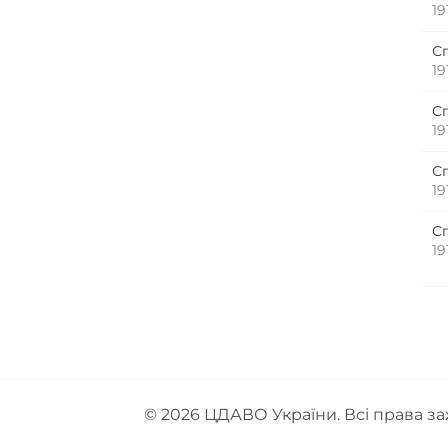
19
С
19
С
19
С
19
С
19
© 2026
ЦДАВО України
. Всі права з