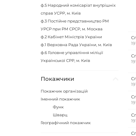
ф.5
Народний комісаріат внутрішніх
справ УСРР, м. Київ
ф.3
Постійне представництво РМ
УРСР при РМ СРСР, м. Москва
ф.2
Кабінет Міністрів України
С
19
ф.1
Верховна Рада України, м. Київ
ф.6
Головне управління міліції
С
Української СРР, м. Київ
19
Покажчики
С
19
Покажчик організацій
С
Іменний покажчик
19
Функ
Шварц
С
19
Географічний покажчик
С