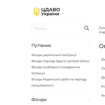
Гол
Нар
О
Путівник
Фонди української еміграції
Ф
Фонди періоду Другої світової війни
Фонди особового походження
О
Колекції
Д
Фонди Радянської доби та періоду
Незалежності
Кі
А
Фонди