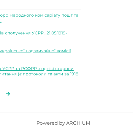
юро Народного комісаріату пошт та
.
 сполучення УСРР., 21.05.1919-
країнської надзвичайної комісії
 УСРР та РСФРР з однієї сторони
питання (є протоколи та акти за 1918
Powered by
ARCHIUM