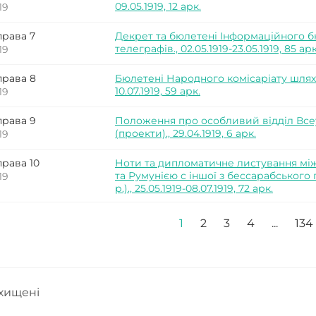
09.05.1919, 12 арк.
19
права 7
Декрет та бюлетені Інформаційного б
телеграфів., 02.05.1919-23.05.1919, 85 арк
19
права 8
Бюлетені Народного комісаріату шляхів
10.07.1919, 59 арк.
19
права 9
Положення про особливий відділ Всеу
(проекти)., 29.04.1919, 6 арк.
19
права 10
Ноти та дипломатичне листування між
та Румунією с іншої з бессарабського 
19
р.)., 25.05.1919-08.07.1919, 72 арк.
1
2
3
4
...
134
ахищені