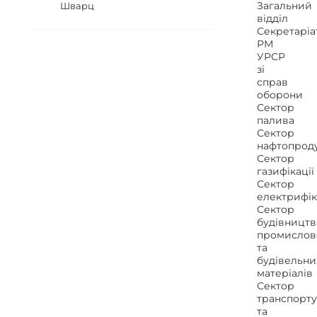
Загальний
Шварц
відділ
Секретаріа
РМ
УРСР
зі
справ
оборони
Сектор
палива
Сектор
нафтопроду
Сектор
газифікації
Сектор
електрифік
Сектор
будівництв
промислов
та
будівельни
матеріалів
Сектор
транспорту
та