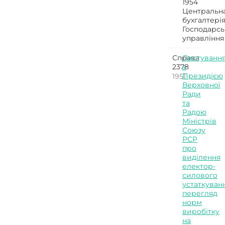
1954
Центральн
бухгалтері
Господарсь
управління
Справа
Листуванн
2378
з
Президією
1951
Верховної
Ради
та
Радою
Міністрів
Союзу
РСР
про
виділення
електор-
силового
устаткуванн
перегляд
норм
виробітку
на