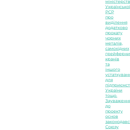
міністерст
Українсько
РСР
про
виділення
додатково
прокату
чорних
металів,
самохідних
грейферни
кранів
та
іншого
устаткуван
для
підприємс
України
тощо.
Зауваженн
до
проекту
основ
законодавс
Союзу