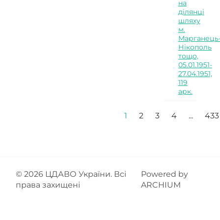
на
ділянці
шляху
м.
Марганець
Нікополь
тощо,
05.01.1951-
27.04.1951,
119
арк.
1
2
3
4
...
433
© 2026
ЦДАВО України
. Всі
Powered by
права захищені
ARCHIUM