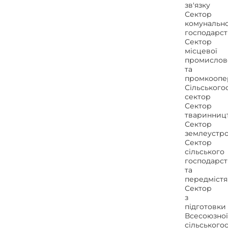
зв'язку
Сектор
комунальн
господарст
Сектор
місцевої
промислов
та
промкоопер
Сільського
сектор
Сектор
тваринниц
Сектор
землеустр
Сектор
сільського
господарст
та
передмістя
Сектор
з
підготовки
Всесоюзної
сільського