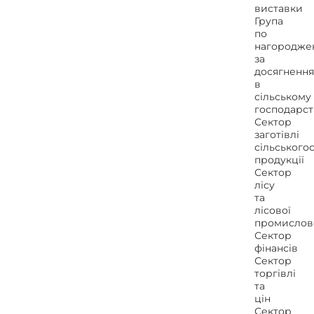
виставки
Група
по
нагородже
за
досягнення
в
сільському
господарст
Сектор
заготівлі
сільського
продукції
Сектор
лісу
та
лісової
промислов
Сектор
фінансів
Сектор
торгівлі
та
цін
Сектор