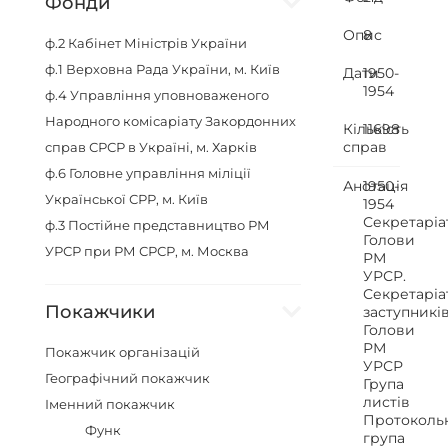
Фонди
Опис
8
ф.2
Кабінет Міністрів України
ф.1
Верховна Рада України, м. Київ
Дати
1950-
1954
ф.4
Управління уповноваженого
Народного комісаріату Закордонних
Кількість
11698
справ
справ СРСР в Україні, м. Харків
ф.6
Головне управління міліції
Анотація
1950-
Української СРР, м. Київ
1954
Секретаріа
ф.3
Постійне представництво РМ
Голови
УРСР при РМ СРСР, м. Москва
РМ
УРСР.
Секретаріа
Покажчики
заступникі
Голови
РМ
Покажчик організацій
УРСР
Географічний покажчик
Група
листів
Іменний покажчик
Протоколь
Функ
група