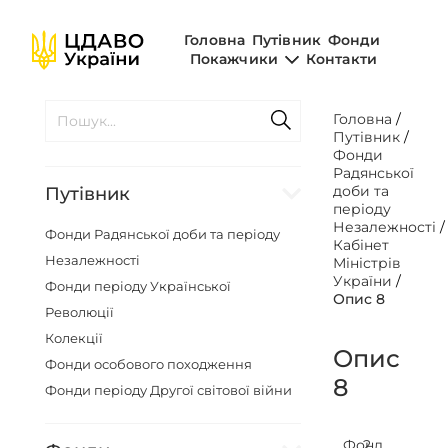
Головна
Путівник
Фонди
Покажчики
Контакти
Головна
/
Путівник
/
Фонди
Радянської
доби та
Путівник
періоду
Незалежності
Фонди Радянської доби та періоду
Кабінет
Незалежності
Міністрів
України
/
Фонди періоду Української
Опис 8
Революції
Колекції
Опис
Фонди особового походження
8
Фонди періоду Другої світової війни
Фонд
2