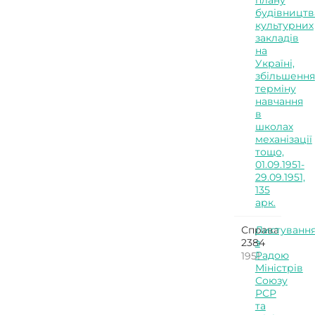
плану
будівництв
культурних
закладів
на
Україні,
збільшення
терміну
навчання
в
школах
механізації
тощо,
01.09.1951-
29.09.1951,
135
арк.
Справа
Листуванн
2384
з
Радою
1951
Міністрів
Союзу
РСР
та