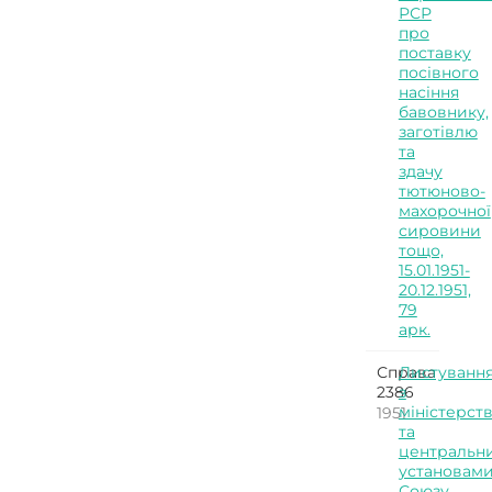
РСР
про
поставку
посівного
насіння
бавовнику,
заготівлю
та
здачу
тютюново-
махорочної
сировини
тощо,
15.01.1951-
20.12.1951,
79
арк.
Справа
Листуванн
2386
з
міністерст
1951
та
центральн
установам
Союзу