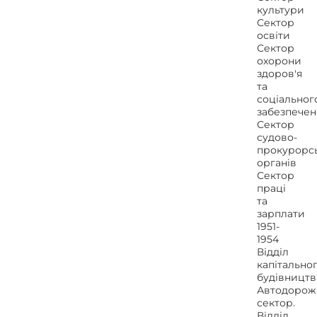
культури
Сектор
освіти
Сектор
охорони
здоров'я
та
соціальног
забезпечен
Сектор
судово-
прокурорс
органів
Сектор
праці
та
зарплати
1951-
1954
Відділ
капітально
будівництв
Автодорож
сектор.
Відділ