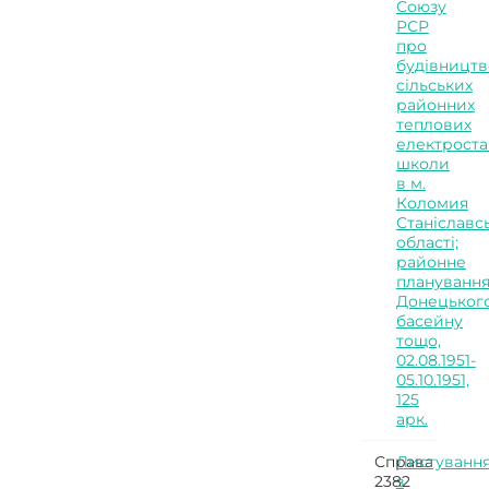
Союзу
РСР
про
будівництв
сільських
районних
теплових
електроста
школи
в м.
Коломия
Станіславс
області;
районне
плануванн
Донецьког
басейну
тощо,
02.08.1951-
05.10.1951,
125
арк.
Справа
Листуванн
2382
з