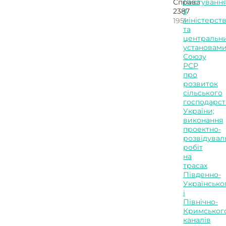
Справа
Листуванн
2387
з
міністерст
1951
та
центральн
установам
Союзу
РСР
про
розвиток
сільського
господарст
України;
виконання
проектно-
розвідувал
робіт
на
трасах
Південно-
Українсько
і
Північно-
Кримськог
каналів