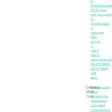
в
Українські
РСР.Про
нагородже
м.
Донецька
з
нагоди
100-
річчя
з
часу
його
заснування
04.09.1969-
29.12.1969,
219
арк.
Справа
Матеріали
3547
про
розвиток
1969
окремих
галузей
сільського