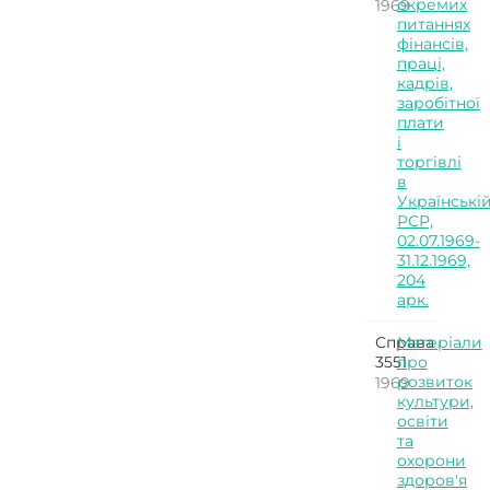
окремих
1969
питаннях
фінансів,
праці,
кадрів,
заробітної
плати
і
торгівлі
в
Українські
РСР,
02.07.1969-
31.12.1969,
204
арк.
Справа
Матеріали
3551
про
розвиток
1969
культури,
освіти
та
охорони
здоров'я