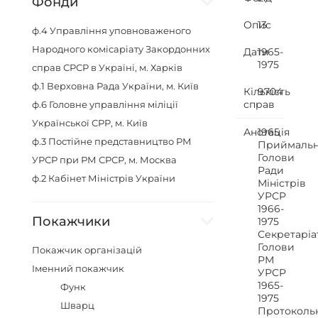
Фонди
Опис
13
ф.4
Управління уповноваженого
Народного комісаріату Закордонних
Дати
1965-
1975
справ СРСР в Україні, м. Харків
ф.1
Верховна Рада України, м. Київ
Кількість
9704
справ
ф.6
Головне управління міліції
Української СРР, м. Київ
Анотація
1965
ф.3
Постійне представництво РМ
Приймаль
Голови
УРСР при РМ СРСР, м. Москва
Ради
ф.2
Кабінет Міністрів України
Міністрів
УРСР
1966-
Покажчики
1975
Секретаріа
Голови
Покажчик організацій
РМ
Іменний покажчик
УРСР
1965-
Функ
1975
Шварц
Протоколь