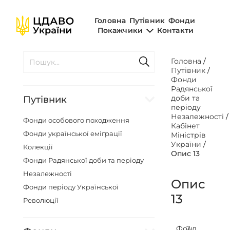
Головна
Путівник
Фонди
Покажчики
Контакти
Головна
/
Путівник
/
Фонди
Радянської
доби та
Путівник
періоду
Незалежності
Фонди особового походження
Кабінет
Фонди української еміграції
Міністрів
України
/
Колекції
Опис 13
Фонди Радянської доби та періоду
Незалежності
Опис
Фонди періоду Української
13
Революції
Фонд
2