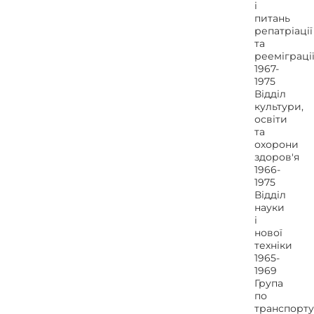
і
питань
репатріації
та
рееміграці
1967-
1975
Відділ
культури,
освіти
та
охорони
здоров'я
1966-
1975
Відділ
науки
і
нової
техніки
1965-
1969
Група
по
транспорту