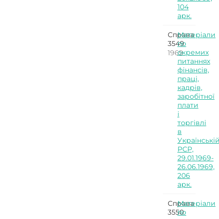
104
арк.
Справа
Матеріали
3549
по
окремих
1969
питаннях
фінансів,
праці,
кадрів,
заробітної
плати
і
торгівлі
в
Українські
РСР,
29.01.1969-
26.06.1969,
206
арк.
Справа
Матеріали
3550
по