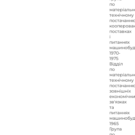
по
матеріальн
технічному
постачанню
кооперова
поставках
і
питаннях
машинобуд
1970-
1975
Відділ
по
матеріальн
технічному
постачанню
зовнішніх
економічни
зв'язках
та
питаннях
машинобуд
1965
Група
по