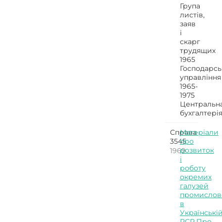
Група
листів,
заяв
і
скарг
трудящих
1965
Господарсь
управління
1965-
1975
Центральн
бухгалтері
Справа
Матеріали
3545
про
розвиток
1969
і
роботу
окремих
галузей
промислов
в
Українські
РСР.Про