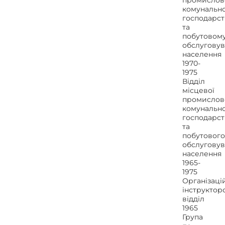
промислово
комунальн
господарст
та
побутовом
обслугову
населення
1970-
1975
Відділ
місцевої
промислово
комунальн
господарст
та
побутового
обслуговув
населення
1965-
1975
Організаці
інструктор
відділ
1965
Група