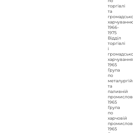
по
торгівлі
та
громадськ
харчуванн
1966-
1975
Відділ
торгівлі
і
громадськ
харчування
1965
Група
по
металургій
та
паливній
промислов
1965
Група
по
харчовій
промислов
1965