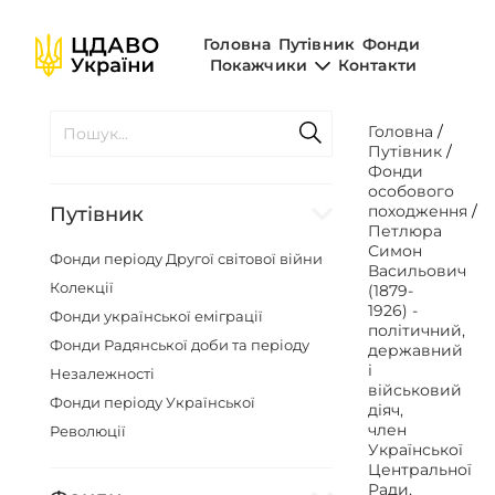
Головна
Путівник
Фонди
Покажчики
Контакти
Головна
/
Путівник
/
Фонди
особового
походження
/
Путівник
Петлюра
Симон
Фонди періоду Другої світової війни
Васильович
Колекції
(1879-
1926) -
Фонди української еміграції
політичний,
Фонди Радянської доби та періоду
державний
і
Незалежності
військовий
Фонди періоду Української
діяч,
член
Революції
Української
Центральної
Ради,