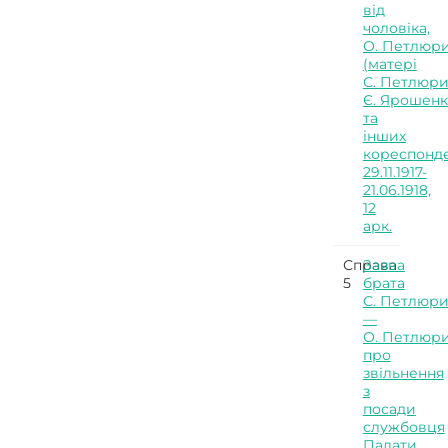
від
чоловіка,
О. Петлюр
(матері
С. Петлюри
Є. Ярошен
та
інших
кореспонде
29.11.1917-
21.06.1918,
12
арк.
Справа
Заява
5
брата
С. Петлюр
—
О. Петлюр
про
звільнення
з
посади
службовця
Палати