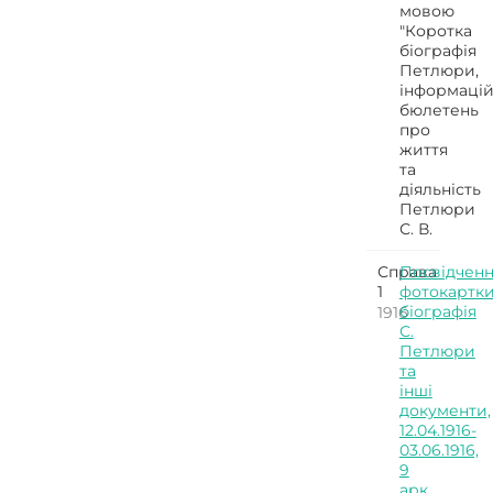
мовою
"Коротка
біографія
Петлюри,
інформаці
бюлетень
про
життя
та
діяльність
Петлюри
С. В.
Справа
Посвідченн
1
фотокартки
біографія
1916
С.
Петлюри
та
інші
документи,
12.04.1916-
03.06.1916,
9
арк.