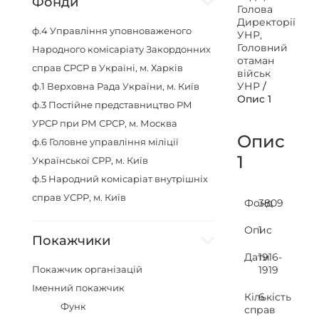
Фонди
Голова
Директорії
ф.4
Управління уповноваженого
УНР,
Головний
Народного комісаріату Закордонних
отаман
справ СРСР в Україні, м. Харків
військ
УНР
/
ф.1
Верховна Рада України, м. Київ
Опис 1
ф.3
Постійне представництво РМ
УРСР при РМ СРСР, м. Москва
Опис
ф.6
Головне управління міліції
1
Української СРР, м. Київ
ф.5
Народний комісаріат внутрішніх
справ УСРР, м. Київ
Фонд
3809
Опис
1
Покажчики
Дати
1916-
Покажчик організацій
1919
Іменний покажчик
Кількість
6
Функ
справ