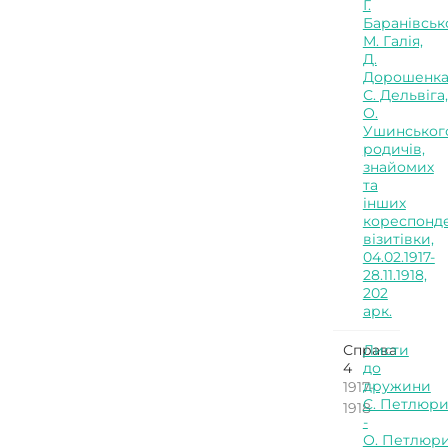
Г.
Баранівськ
М. Галія,
Д.
Дорошенка
С. Дельвіга,
О.
Ушинськог
родичів,
знайомих
та
інших
кореспонде
візитівки,
04.02.1917-
28.11.1918,
202
арк.
Справа
Листи
4
до
дружини
1917-
С. Петлюр
1918
-
О. Петлюр