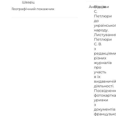
Шварц
Анотація
Відозви
Географічний покажчик
С.
Петлюри
до
українсько
народу.
Листуванн
Петлюри
С. В.
з
редакціям
різних
журналів
про
участь
в їх
видавничі
діяльності.
Посвідченн
фотокартка
уривки
з
документів
французьк